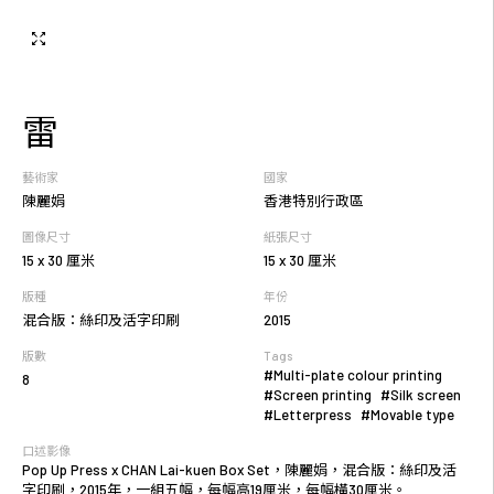
雷
藝術家
國家
陳麗娟
香港特別行政區
圖像尺寸
紙張尺寸
15 x 30 厘米
15 x 30 厘米
版種
年份
混合版：絲印及活字印刷
2015
版數
Tags
#Multi-plate colour printing
8
#Screen printing
#Silk screen
#Letterpress
#Movable type
口述影像
Pop Up Press x CHAN Lai-kuen Box Set，陳麗娟，混合版：絲印及活
字印刷，2015年，一組五幅，每幅高19厘米，每幅橫30厘米。