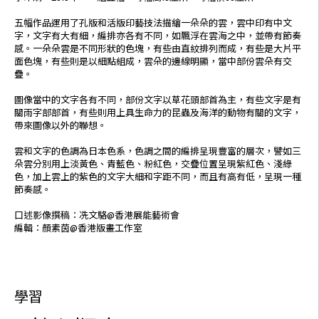
五幅作品運用了孔版和活版印藝技法描繪一朵朵的雲，雲中印有中文
字，文字有大有細，編排亦各有不同，如飄浮在雲海之中，並帶有節奏
感。一朵朵雲是不同形狀的色塊，有些由直紋排列而成，有些是大片平
面色塊，有些則是以細點組成，雲朵的邊線明顯，當中部份雲朵有交
疊。
圖像當中的文字各有不同，部份文字以草花頭部首為主，有些文字是有
關雨字部部首，有些則用上具生命力的昆蟲及海洋的動物有關的文字，
帶來圖像以外的聯想。
雲和文字的色調為日本色系，色調之間的編排呈現豐富的層次，譬如三
朵雲分別用上淡黃色、青藍色、粉紅色，交疊位置呈現紫紅色、淺綠
色，加上雲上的紫色的文字大細和字距不同，而且有高有低，呈現一種
節奏感。
口述影像撰稿：冼文駱@香港展能藝術會
編輯：顏素茵@香港版畫工作室
學習