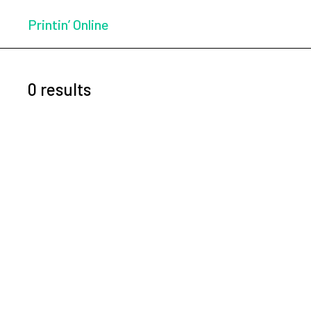
Printin’ Online
0 results